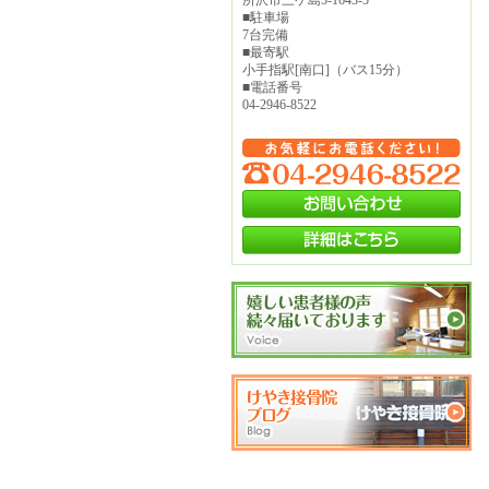
■駐車場
7台完備
■最寄駅
小手指駅[南口]（バス15分）
■電話番号
04-2946-8522