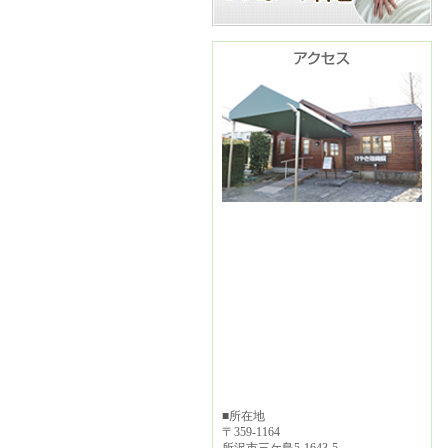
■所在地
〒359-1164
所沢市三ケ島5-1643-5