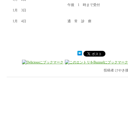
午後 1 時まで受付
1月 3日
1月 4日 通 常 診 療
投稿者 けやき