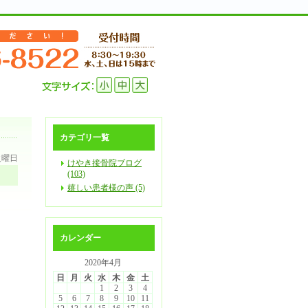
カテゴリ一覧
 火曜日
けやき接骨院ブログ
(103)
嬉しい患者様の声 (5)
カレンダー
2020年4月
日
月
火
水
木
金
土
1
2
3
4
5
6
7
8
9
10
11