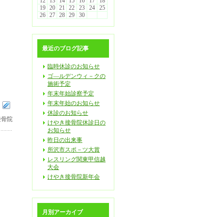
12
13
14
15
16
17
18
19
20
21
22
23
24
25
26
27
28
29
30
最近のブログ記事
臨時休診のお知らせ
ゴ―ルデンウィ－クの
施術予定
年末年始診察予定
年末年始のお知らせ
休診のお知らせ
接骨院
けやき接骨院休診日の
お知らせ
昨日の出来事
所沢市スポ－ツ大賞
レスリング関東甲信越
大会
けやき接骨院新年会
月別アーカイブ